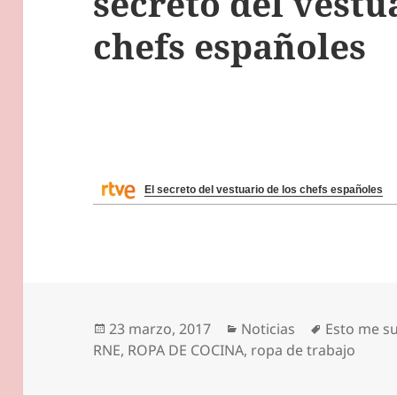
secreto del vestu
chefs españoles
El secreto del vestuario de los chefs españoles
Publicado
Categorías
Etiquetas
23 marzo, 2017
Noticias
Esto me s
el
RNE
,
ROPA DE COCINA
,
ropa de trabajo