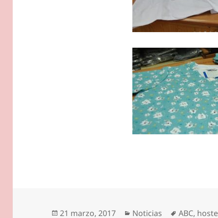
Publicado
Categorías
Etiquetas
21 marzo, 2017
Noticias
ABC
,
hoste