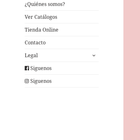
¿Quiénes somos?
Ver Catálogos
Tienda Online
Contacto
expande
Legal
el
menú
Siguenos
inferior
Siguenos