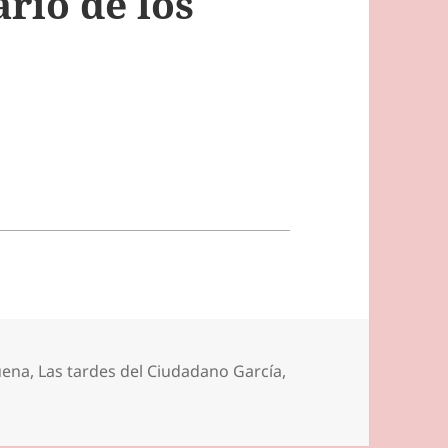
ario de los
uena
,
Las tardes del Ciudadano García
,