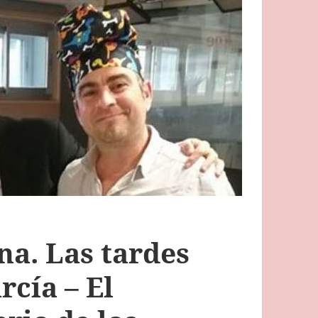
na. Las tardes
cía – El