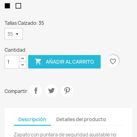
Negro
Blanco
Tallas Calzado: 35
Cantidad

favorite_border
AÑADIR AL CARRITO
Compartir
Descripción
Detalles del producto
Zapato con puntera de seguridad ajustable no