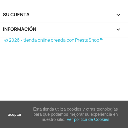
SU CUENTA

INFORMACIÓN

© 2026 - tienda online creada con PrestaShop™
Esta tienda utiliza cookies y otras tecnologías
para que podamos mejorar su experiencia en
aceptar
nuestro sitio.
Ver política de Cookies