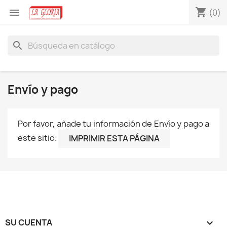
shopping_cart

(0)
search
Envío y pago
Por favor, añade tu información de Envío y pago a
este sitio.
SU CUENTA
