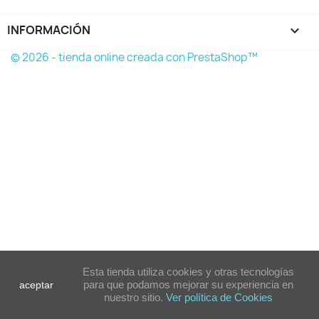
INFORMACIÓN

© 2026 - tienda online creada con PrestaShop™
Esta tienda utiliza cookies y otras tecnologías
para que podamos mejorar su experiencia en
aceptar
nuestro sitio.
Ver política de Cookies