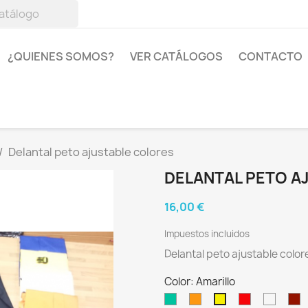
¿QUIENES SOMOS?
VER CATÁLOGOS
CONTACTO
Delantal peto ajustable colores
DELANTAL PETO A
16,00 €
Impuestos incluidos
Delantal peto ajustable color
Color: Amarillo
Verde
Naranja
Rojo
Blanco
B
Amarillo