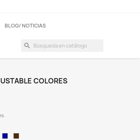
BLOG/ NOTICIAS
search
JUSTABLE COLORES
es.
urdeos
Marino
Marrón