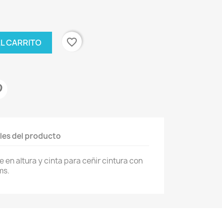
favorite_border
AL CARRITO
les del producto
e en altura y cinta para ceñir cintura con
ms.