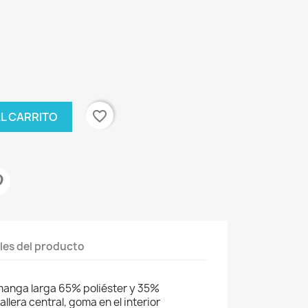
favorite_border
AL CARRITO
les del producto
manga larga 65% poliéster y 35%
lera central, goma en el interior