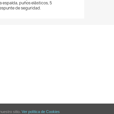
 la espalda, puños elásticos, 5
 pespunte de seguridad.
uestro sitio.
Ver política de Cookies