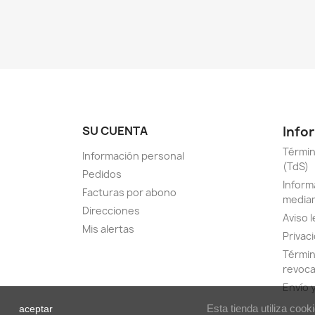
SU CUENTA
Info
Términ
Información personal
(TdS)
Pedidos
Inform
Facturas por abono
media
Direcciones
Aviso l
Mis alertas
Privac
Térmi
revoca
Envío 
Esta tienda utiliza coo
aceptar